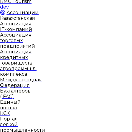
BMC Tourism
dev
Ассоциации
Казахстанская
Ассоциация
IT-компаний
Ассоциация
торговых
предприятий
Ассоциация
кредитных
товариществ
агропромышл.
комплекса
Международная
Федерация
Бухгалтеров
(IFAC)
Единый
портал
КСК
Портал
легкой
промышленности