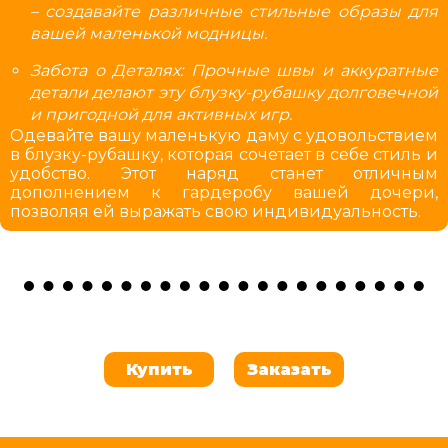
– создавайте различные стильные образы для
вашей маленькой модницы.
Забота о Деталях: Прочные швы и аккуратные
детали делают эту блузку-рубашку долговечной
и пригодной для активных игр.
Одевайте вашу маленькую даму с удовольствием
в блузку-рубашку, которая сочетает в себе стиль и
удобство. Этот наряд станет отличным
дополнением к гардеробу вашей дочери,
позволяя ей выражать свою индивидуальность.
Купить
Заказать