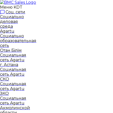
Меню KDT
Соц. сети
Социально
деловая
среда
Agartu
Социально
образовательная
сеть
Отан Бiлiм
Социальная
сеть Agartu
г. Астана
Социальная
сеть Agartu
СКО
Социальная
сеть Agartu
ЗКО
Социальная
сеть Agartu
Акмолинской
области