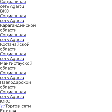
Социальная
сеть Agartu
ВКО
Социальная
сеть Agartu
Карагандинской
области
Социальная
сеть Agartu
Костанайской
области
Социальная
сеть Agartu
Мангистауской
области
Социальная
сеть Agartu
Павлодарской
области
Социальная
сеть Agartu
ЮКО
Торгов. сети
Единая