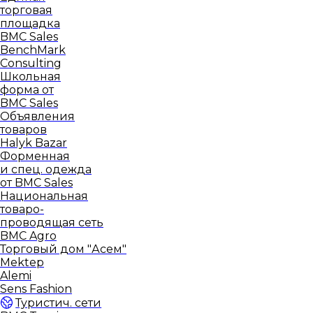
торговая
площадка
BMC Sales
BenchMark
Consulting
Школьная
форма от
BMC Sales
Объявления
товаров
Halyk Bazar
Форменная
и спец. одежда
от BMC Sales
Национальная
товаро-
проводящая сеть
BMC Agro
Торговый дом "Асем"
Mektep
Alemi
Sens Fashion
Туристич. сети