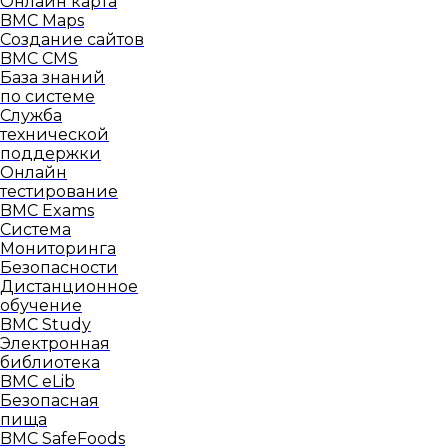
Онлайн карта
BMC Maps
Создание сайтов
BMC CMS
База знаний
по системе
Служба
технической
поддержки
Онлайн
тестирование
BMC Exams
Система
Мониторинга
Безопасности
Дистанционное
обучение
BMC Study
Электронная
библиотека
BMC eLib
Безопасная
пища
BMC SafeFoods